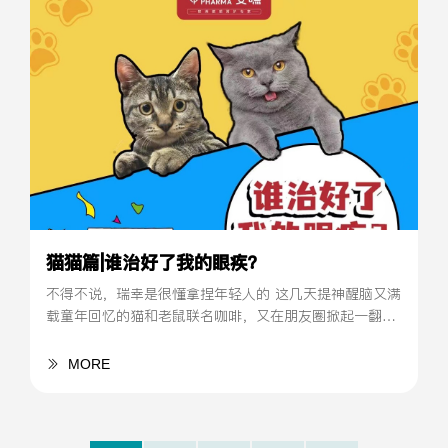
猫猫篇|谁治好了我的眼疾？
不得不说，瑞幸是很懂拿捏年轻人的 这几天提神醒脑又满
载童年回忆的猫和老鼠联名咖啡，又在朋友圈掀起一翻浪
潮。
MORE