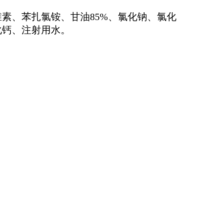
素、苯扎氯铵、甘油85%、氯化钠、氯化
化钙、注射用水。