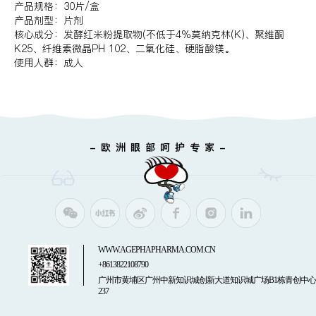
产品规格：30片/盒
产品剂型：片剂
核心成分：发酵红米粉提取物(不低于4%莫纳克林(K)、聚维酮
K25、纤维素微晶PH 102、二氧化硅、硬脂酸镁。
使用人群：成人
- 欧 洲 眼 部 呵 护 专 家 -
WWW.AGEPHAPHARMA.COM.CN
+8613822108790
广州市黄埔区广州中新知识城创新大道知识城广场B1栋青创中心
237