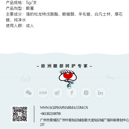
产品规格：5g/支
产品剂型：眼膏
主要成分：强的松龙特戊酸酯、鲸蜡醇，羊毛蜡，白凡士林，厚石
蜡，纯净水
使用人群：成人
- 欧 洲 眼 部 呵 护 专 家 -
WWW.AGEPHAPHARMA.COM.CN
+8613822108790
广州市黄埔区广州中新知识城创新大道知识城广场B1栋青创中心
237